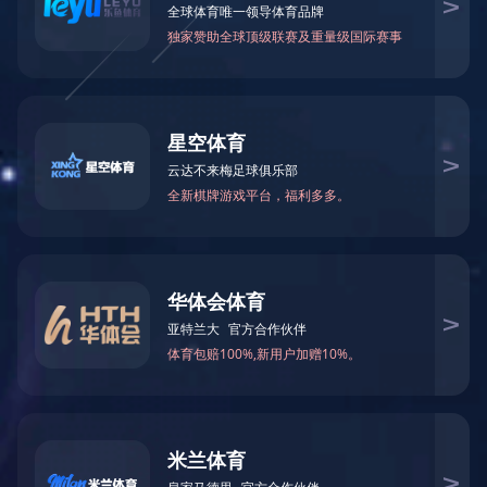
便携式二氧化碳细胞培养箱 BT101
华体会体育所提供的 BT101 慧泰 便携式二氧化碳细胞培养
箱质量.....
查看详情
设备咨询