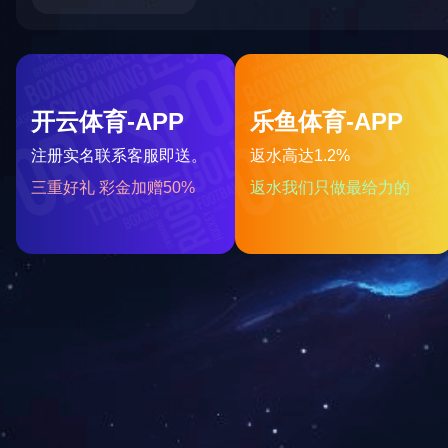
环境模拟
高低温交变试验箱
恒温恒湿箱
恒温水浴