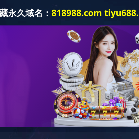
首页
产品中心
解决
ND SERVICES